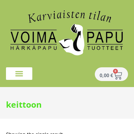
0
0,00
€
keittoon