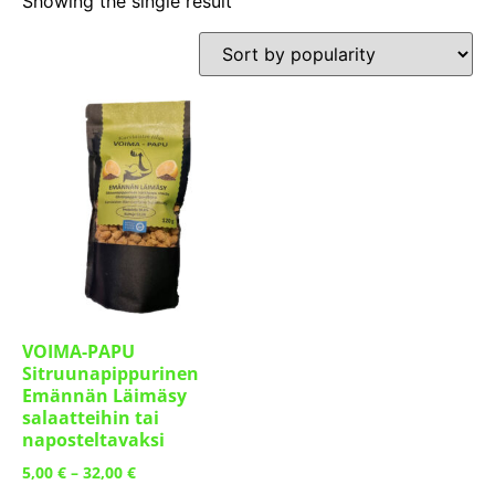
Showing the single result
VOIMA-PAPU
Sitruunapippurinen
Emännän Läimäsy
salaatteihin tai
naposteltavaksi
5,00
€
–
32,00
€