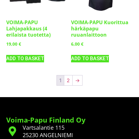
VOIMA-PAPU
VOIMA-PAPU Kuorittua
Lahjapakkaus (4
härkäpapu
erilaista tuotetta)
ruuanlaittoon
19,00
€
6,00
€
ADD TO BASKET
ADD TO BASKET
1
2
→
Voima-Papu Finland Oy
Vartsalantie 115
25230 ANGELNIEMI