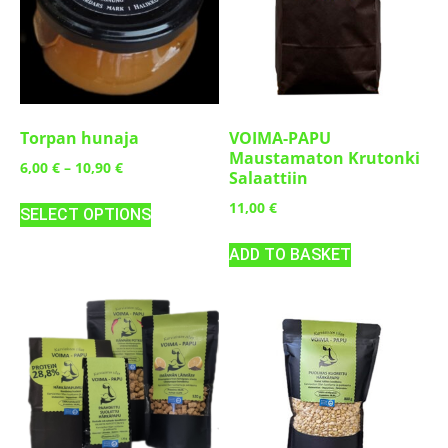
Torpan hunaja
VOIMA-PAPU
Maustamaton Krutonki
6,00
€
–
10,90
€
Salaattiin
11,00
€
SELECT OPTIONS
ADD TO BASKET