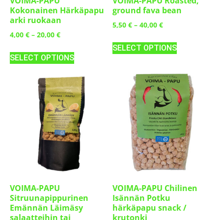
VOIMA-PAPU
VOIMA-PAPU Roasted,
Kokonainen Härkäpapu
ground fava bean
arki ruokaan
5,50
€
–
40,00
€
4,00
€
–
20,00
€
SELECT OPTIONS
SELECT OPTIONS
VOIMA-PAPU
VOIMA-PAPU Chilinen
Sitruunapippurinen
Isännän Potku
Emännän Läimäsy
härkäpapu snack /
salaatteihin tai
krutonki