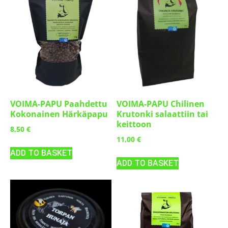
VOIMA-PAPU Paahdettu
VOIMA-PAPU Chilinen
Kokonainen Härkäpapu
Krutonki salaattiin tai
keittoon
8,50
€
11,00
€
ADD TO BASKET
ADD TO BASKET