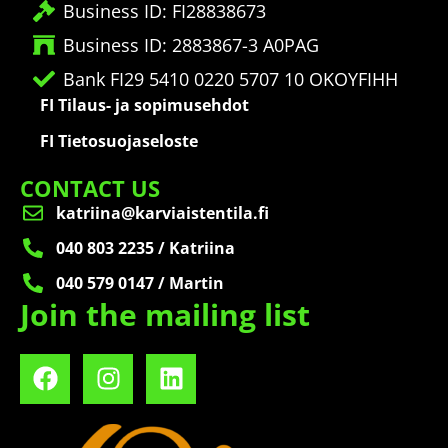
Business ID: FI28838673
Business ID: 2883867-3 A0PAG
Bank FI29 5410 0220 5707 10 OKOYFIHH
FI Tilaus- ja sopimusehdot
FI Tietosuojaseloste
CONTACT US
katriina@karviaistentila.fi
040 803 2235 / Katriina
040 579 0147 / Martin
Join the mailing list