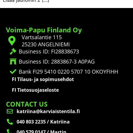
Lisää jauhoihin 2 […]
Voima-Papu Finland Oy
Vartsalantie 115
25230 ANGELNIEMI
Business ID: FI28838673
Business ID: 2883867-3 A0PAG
Bank FI29 5410 0220 5707 10 OKOYFIHH
FI Tilaus- ja sopimusehdot
FI Tietosuojaseloste
CONTACT US
katriina@karviaistentila.fi
040 803 2235 / Katriina
040 579 0147 / Martin