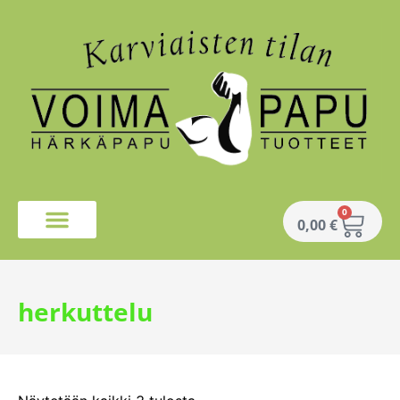
0
0,00
€
herkuttelu