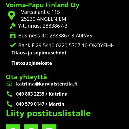
Voima-Papu Finland Oy
Vartsalantie 115
25230 ANGELNIEMI
Y-tunnus: 2883867-3
Business ID: 2883867-3 A0PAG
Bank FI29 5410 0220 5707 10 OKOYFIHH
Tilaus- ja sopimusehdot
Tietosuojaseloste
Ota yhteyttä
katriina@karviaistentila.fi
040 803 2235 / Katriina
040 579 0147 / Martin
Liity postituslistalle