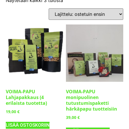
Näytetään kaikki 3 tulosta
VOIMA-PAPU
VOIMA-PAPU
Lahjapakkaus (4
monipuolinen
erilaista tuotetta)
tutustumispaketti
härkäpapu tuotteisiin
19,00
€
39,00
€
LISÄÄ OSTOSKORIIN