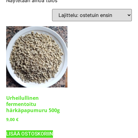
Näytetään ainoa tulos
Urheilullinen
fermentoitu
härkäpapumuru 500g
9,00
€
LISÄÄ OSTOSKORIIN