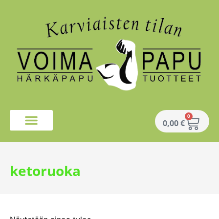
0
0,00
€
ketoruoka