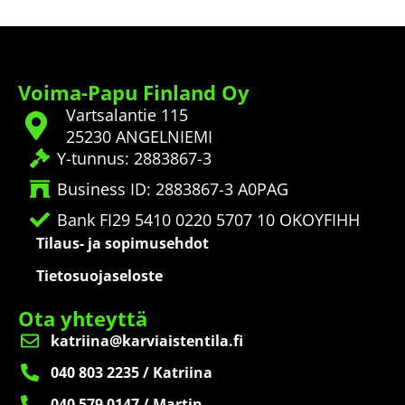
Voima-Papu Finland Oy
Vartsalantie 115
25230 ANGELNIEMI
Y-tunnus: 2883867-3
Business ID: 2883867-3 A0PAG
Bank FI29 5410 0220 5707 10 OKOYFIHH
Tilaus- ja sopimusehdot
Tietosuojaseloste
Ota yhteyttä
katriina@karviaistentila.fi
040 803 2235 / Katriina
040 579 0147 / Martin