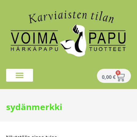
0
0,00
€
sydänmerkki