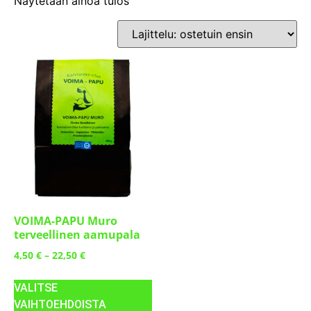
Näytetään ainoa tulos
VOIMA-PAPU Muro
terveellinen aamupala
4,50
€
–
22,50
€
VALITSE
VAIHTOEHDOISTA