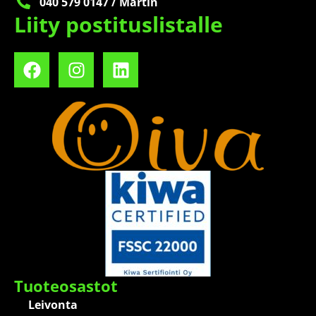
040 579 0147 / Martin
Liity postituslistalle
Tuoteosastot
Leivonta