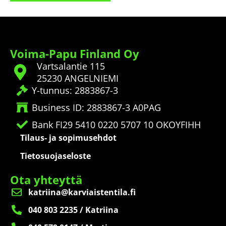
Voima-Papu Finland Oy
Vartsalantie 115
25230 ANGELNIEMI
Y-tunnus: 2883867-3
Business ID: 2883867-3 A0PAG
Bank FI29 5410 0220 5707 10 OKOYFIHH
Tilaus- ja sopimusehdot
Tietosuojaseloste
Ota yhteyttä
katriina@karviaistentila.fi
040 803 2235 / Katriina