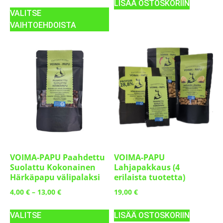
LISÄÄ OSTOSKORIIN
VALITSE
VAIHTOEHDOISTA
VOIMA-PAPU Paahdettu
VOIMA-PAPU
Suolattu Kokonainen
Lahjapakkaus (4
Härkäpapu välipalaksi
erilaista tuotetta)
4,00
€
–
13,00
€
19,00
€
VALITSE
LISÄÄ OSTOSKORIIN