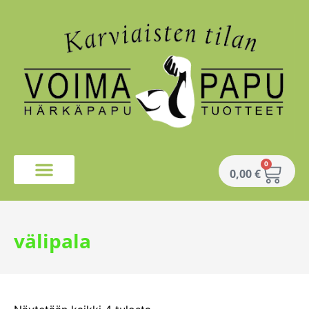
0
0,00
€
välipala