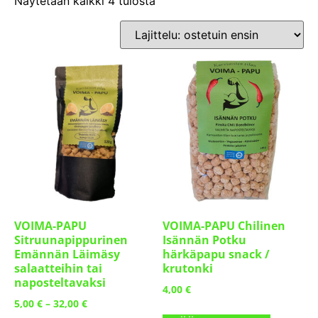
Näytetään kaikki 4 tulosta
VOIMA-PAPU
VOIMA-PAPU Chilinen
Sitruunapippurinen
Isännän Potku
Emännän Läimäsy
härkäpapu snack /
salaatteihin tai
krutonki
naposteltavaksi
4,00
€
5,00
€
–
32,00
€