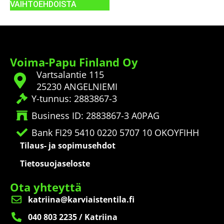
VAIHTOEHDOISTA
Voima-Papu Finland Oy
Vartsalantie 115
25230 ANGELNIEMI
Y-tunnus: 2883867-3
Business ID: 2883867-3 A0PAG
Bank FI29 5410 0220 5707 10 OKOYFIHH
Tilaus- ja sopimusehdot
Tietosuojaseloste
Ota yhteyttä
katriina@karviaistentila.fi
040 803 2235 / Katriina