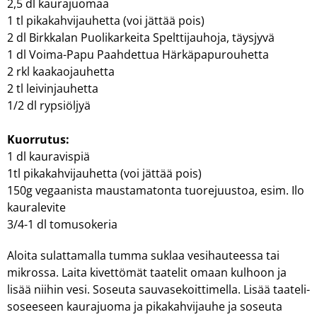
2,5 dl kaurajuomaa
1 tl pikakahvijauhetta (voi jättää pois)
2 dl Birkkalan Puolikarkeita Spelttijauhoja, täysjyvä
1 dl Voima-Papu Paahdettua Härkäpapurouhetta
2 rkl kaakaojauhetta
2 tl leivinjauhetta
1/2 dl rypsiöljyä
Kuorrutus:
1 dl kauravispiä
1tl pikakahvijauhetta (voi jättää pois)
150g vegaanista maustamatonta tuorejuustoa, esim. Ilo
kauralevite
3/4-1 dl tomusokeria
Aloita sulattamalla tumma suklaa vesihauteessa tai
mikrossa. Laita kivettömät taatelit omaan kulhoon ja
lisää niihin vesi. Soseuta sauvasekoittimella. Lisää taateli-
soseeseen kaurajuoma ja pikakahvijauhe ja soseuta