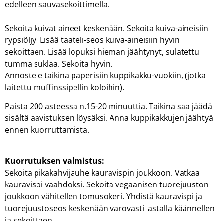
edelleen sauvasekoittimella.
Sekoita kuivat aineet keskenään. Sekoita kuiva-aineisiin
rypsiöljy. Lisää taateli-seos kuiva-aineisiin hyvin
sekoittaen. Lisää lopuksi hieman jäähtynyt, sulatettu
tumma suklaa. Sekoita hyvin.
Annostele taikina paperisiin kuppikakku-vuokiin, (jotka
laitettu muffinssipellin koloihin).
Paista 200 asteessa n.15-20 minuuttia. Taikina saa jäädä
sisältä aavistuksen löysäksi. Anna kuppikakkujen jäähtyä
ennen kuorruttamista.
Kuorrutuksen valmistus:
Sekoita pikakahvijauhe kauravispin joukkoon. Vatkaa
kauravispi vaahdoksi. Sekoita vegaanisen tuorejuuston
joukkoon vähitellen tomusokeri. Yhdistä kauravispi ja
tuorejuustoseos keskenään varovasti lastalla käännellen
ja sekoittaen.