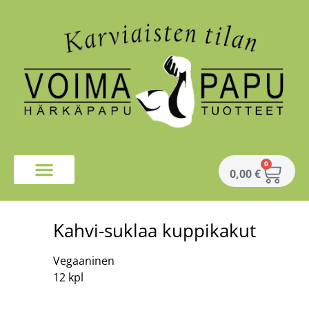
0
0,00
€
Kahvi-suklaa kuppikakut
Vegaaninen
12 kpl