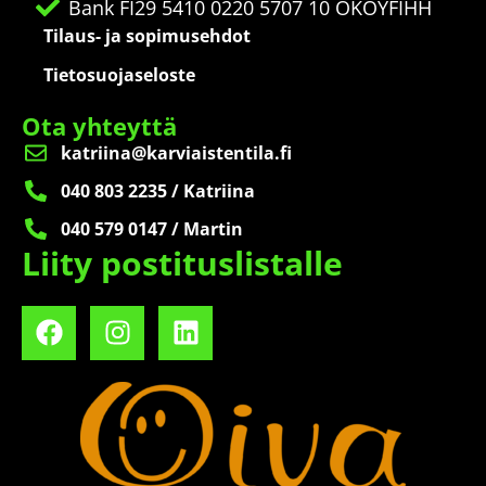
Bank FI29 5410 0220 5707 10 OKOYFIHH
Tilaus- ja sopimusehdot
Tietosuojaseloste
Ota yhteyttä
katriina@karviaistentila.fi
040 803 2235 / Katriina
040 579 0147 / Martin
Liity postituslistalle