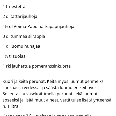
1 l nestettä
2 dl tattarijauhoja
1½ dl Voima-Papu härkäpapujauhoja
3 dl tummaa siirappia
1 dl luomu hunajaa
1½ tl suolaa
1 rkl jauhettua pomeranssinkuorta
Kuori ja keitä perunat. Keitä myös luumut pehmeiksi
runsaassa vedessä, ja säästä luumujen keitinvesi.
Soseuta sauvasekoittimella perunat sekä luumut
soseeksi ja lisää muut aineet, vettä tulee lisätä yhteensä
n. 1 litra.
Kaada seos 2,5 l vuokaan ja anna seoksen olla