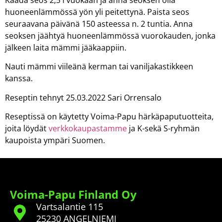
huoneenlämmössä yön yli peitettynä. Paista seos
seuraavana päivänä 150 asteessa n. 2 tuntia. Anna
seoksen jäähtyä huoneenlämmössä vuorokauden, jonka
jälkeen laita mämmi jääkaappiin.
Nauti mämmi viileänä kerman tai vaniljakastikkeen
kanssa.
Reseptin tehnyt 25.03.2022 Sari Orrensalo
Reseptissä on käytetty Voima-Papu härkäpaputuotteita,
joita löydät
verkkokaupastamme
ja K-sekä S-ryhmän
kaupoista ympäri Suomen.
Voima-Papu Finland Oy
Vartsalantie 115
25230 ANGELNIEMI