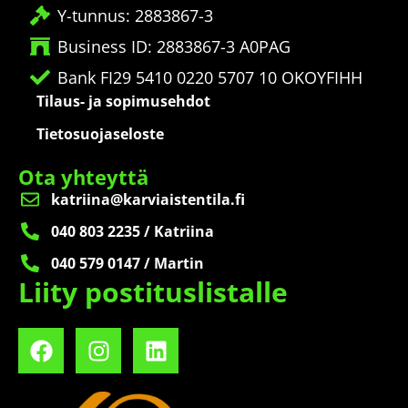
Y-tunnus: 2883867-3
Business ID: 2883867-3 A0PAG
Bank FI29 5410 0220 5707 10 OKOYFIHH
Tilaus- ja sopimusehdot
Tietosuojaseloste
Ota yhteyttä
katriina@karviaistentila.fi
040 803 2235 / Katriina
040 579 0147 / Martin
Liity postituslistalle