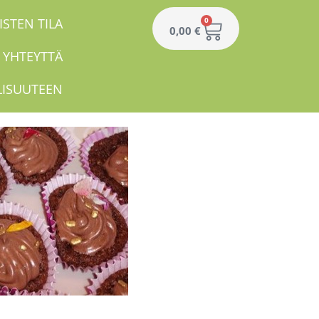
ISTEN TILA
0
0,00
€
 YHTEYTTÄ
LISUUTEEN