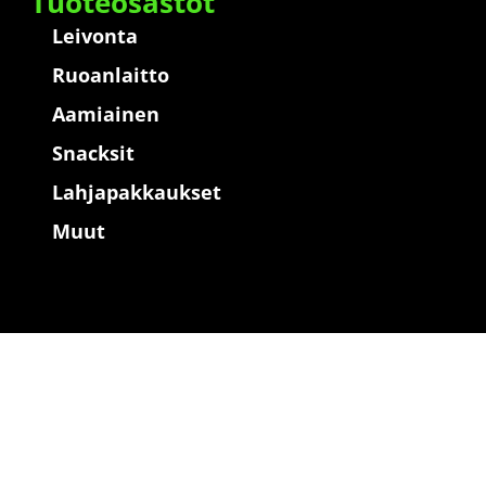
Tuoteosastot
Leivonta
Ruoanlaitto
Aamiainen
Snacksit
Lahjapakkaukset
Muut