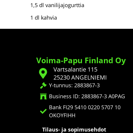
1,5 dl vanilijajogurttia
1 dl kahvia
Voima-Papu Finland Oy
Vartsalantie 115
25230 ANGELNIEMI
Y-tunnus: 2883867-3
Business ID: 2883867-3 A0PAG
Bank FI29 5410 0220 5707 10
OKOYFIHH
Tilaus- ja sopimusehdot