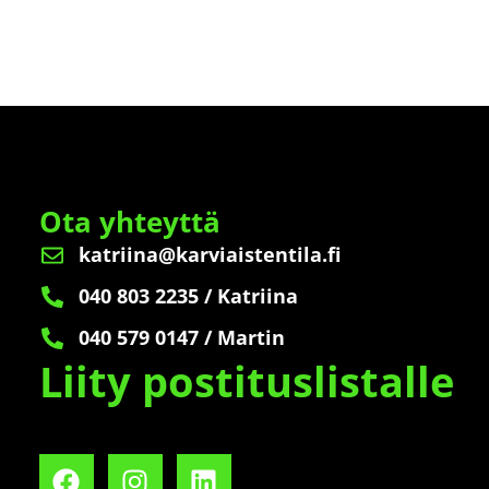
Ota yhteyttä
katriina@karviaistentila.fi
040 803 2235 / Katriina
040 579 0147 / Martin
Liity postituslistalle