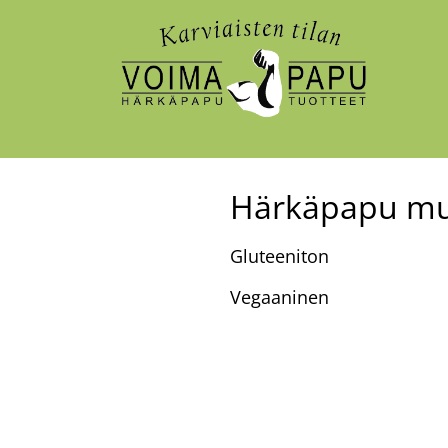
Härkäpapu muf
Gluteeniton
Vegaaninen