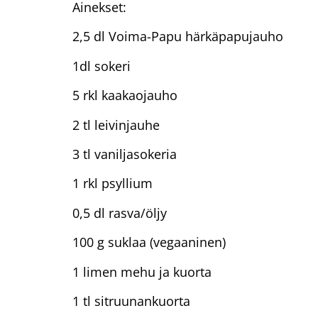
Ainekset:
2,5 dl Voima-Papu härkäpapujauho
1dl sokeri
5 rkl kaakaojauho
2 tl leivinjauhe
3 tl vaniljasokeria
1 rkl psyllium
0,5 dl rasva/öljy
100 g suklaa (vegaaninen)
1 limen mehu ja kuorta
1 tl sitruunankuorta