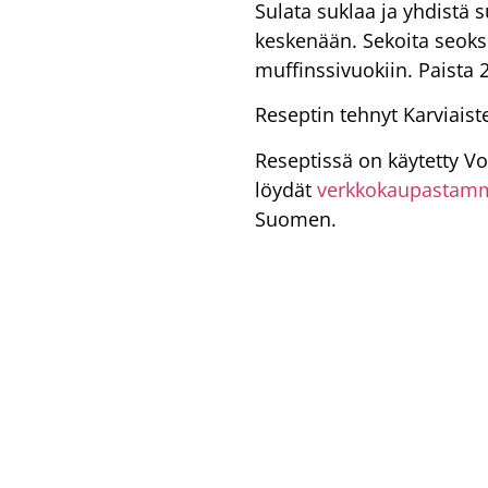
Sulata suklaa ja yhdistä s
keskenään. Sekoita seoks
muffinssivuokiin. Paista 2
Reseptin tehnyt Karviaist
Reseptissä on käytetty V
löydät
verkkokaupastam
Suomen.