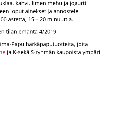
uklaa, kahvi, limen mehu ja jogurtti
een loput ainekset ja annostele
00 astetta, 15 – 20 minuuttia.
en tilan emäntä 4/2019
oima-Papu härkäpaputuotteita, joita
me
ja K-sekä S-ryhmän kaupoista ympäri