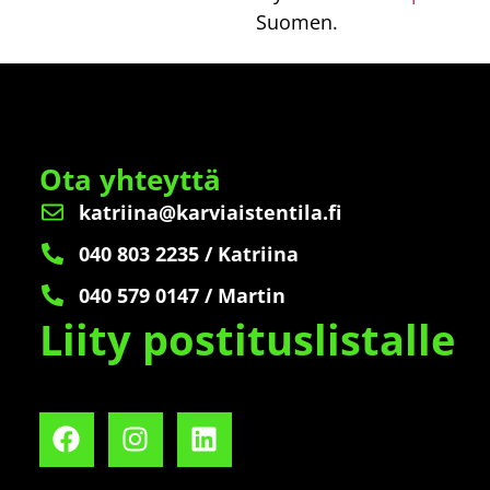
Suomen.
Ota yhteyttä
katriina@karviaistentila.fi
040 803 2235 / Katriina
040 579 0147 / Martin
Liity postituslistalle