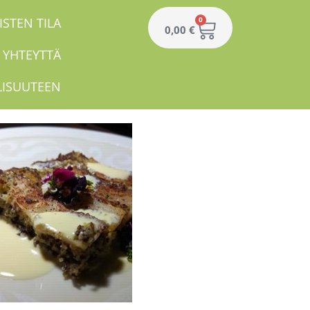
ISTEN TILA
0
0,00
€
 YHTEYTTÄ
LISUUTEEN