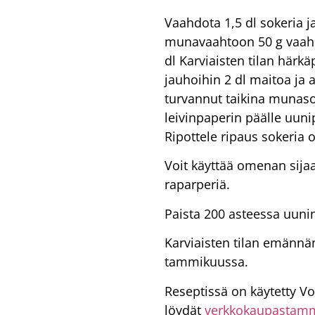
Vaahdota 1,5 dl sokeria 
munavaahtoon 50 g vaahd
dl Karviaisten tilan härkä
jauhoihin 2 dl maitoa ja 
turvannut taikina munaso
leivinpaperin päälle uunip
Ripottele ripaus sokeria
Voit käyttää omenan sijaa
raparperiä.
Paista 200 asteessa uunin 
Karviaisten tilan emännä
tammikuussa.
Reseptissä on käytetty V
löydät
verkkokaupastam