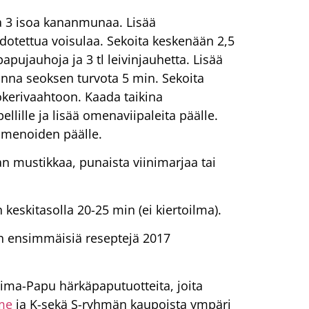
ja 3 isoa kananmunaa. Lisää
otettua voisulaa. Sekoita keskenään 2,5
papujauhoja ja 3 tl leivinjauhetta. Lisää
anna seoksen turvota 5 min. Sekoita
kerivaahtoon. Kaada taikina
ellille ja lisää omenaviipaleita päälle.
 omenoiden päälle.
n mustikkaa, punaista viinimarjaa tai
keskitasolla 20-25 min (ei kiertoilma).
n ensimmäisiä reseptejä 2017
oima-Papu härkäpaputuotteita, joita
me
ja K-sekä S-ryhmän kaupoista ympäri