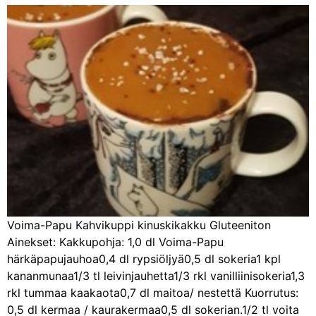
Voima-Papu Kahvikuppi kinuskikakku Gluteeniton
Ainekset: Kakkupohja: 1,0 dl Voima-Papu
härkäpapujauhoa0,4 dl rypsiöljyä0,5 dl sokeria1 kpl
kananmunaa1/3 tl leivinjauhetta1/3 rkl vanilliinisokeria1,3
rkl tummaa kaakaota0,7 dl maitoa/ nestettä Kuorrutus:
0,5 dl kermaa / kaurakermaa0,5 dl sokerian.1/2 tl voita