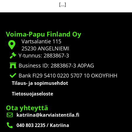
[…]
Voima-Papu Finland Oy
Vartsalantie 115
25230 ANGELNIEMI
Y-tunnus: 2883867-3
Business ID: 2883867-3 A0PAG
Bank FI29 5410 0220 5707 10 OKOYFIHH
Tilaus- ja sopimusehdot
Tietosuojaseloste
Ota yhteyttä
katriina@karviaistentila.fi
040 803 2235 / Katriina