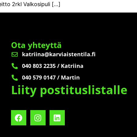
tto 2rkl Valkosipuli […]
Ota yhteyttä
katriina@karviaistentila.fi
040 803 2235 / Katriina
040 579 0147 / Martin
Liity postituslistalle