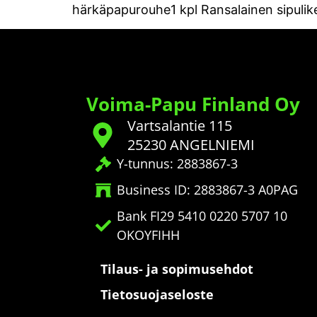
härkäpapurouhe1 kpl Ransalainen sipulikei
Voima-Papu Finland Oy
Vartsalantie 115
25230 ANGELNIEMI
Y-tunnus: 2883867-3
Business ID: 2883867-3 A0PAG
Bank FI29 5410 0220 5707 10
OKOYFIHH
Tilaus- ja sopimusehdot
Tietosuojaseloste