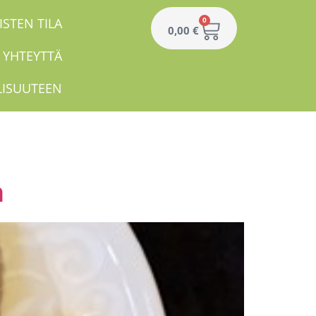
ISTEN TILA
0
0,00
€
 YHTEYTTÄ
LISUUTEEN
n