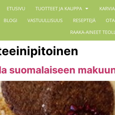
ETUSIVU
TUOTTEET JA KAUPPA
KARVIA
BLOGI
VASTUULLISUUS
RESEPTEJÄ
OTA
RAAKA-AINEET TEOL
teeinipitoinen
lla suomalaiseen makuu