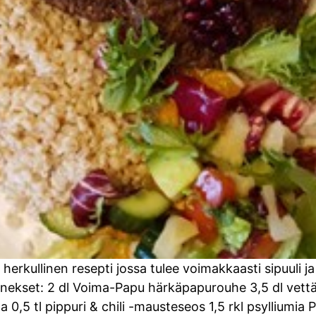
 herkullinen resepti jossa tulee voimakkaasti sipuuli
Ainekset: 2 dl Voima-Papu härkäpapurouhe 3,5 dl vettä 
aa 0,5 tl pippuri & chili -mausteseos 1,5 rkl psyllium