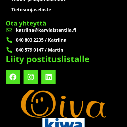
Tietosuojaseloste
Ota yhteyttä
katriina@karviaistentila.fi
040 803 2235 / Katriina
040 579 0147 / Martin
Liity postituslistalle