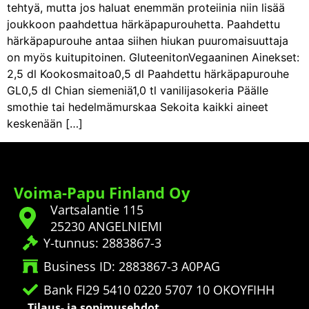
tehtyä, mutta jos haluat enemmän proteiinia niin lisää
joukkoon paahdettua härkäpapurouhetta. Paahdettu
härkäpapurouhe antaa siihen hiukan puuromaisuuttaja
on myös kuitupitoinen. GluteenitonVegaaninen Ainekset:
2,5 dl Kookosmaitoa0,5 dl Paahdettu härkäpapurouhe
GL0,5 dl Chian siemeniä1,0 tl vanilijasokeria Päälle
smothie tai hedelmämurskaa Sekoita kaikki aineet
keskenään […]
Voima-Papu Finland Oy
Vartsalantie 115
25230 ANGELNIEMI
Y-tunnus: 2883867-3
Business ID: 2883867-3 A0PAG
Bank FI29 5410 0220 5707 10 OKOYFIHH
Tilaus- ja sopimusehdot