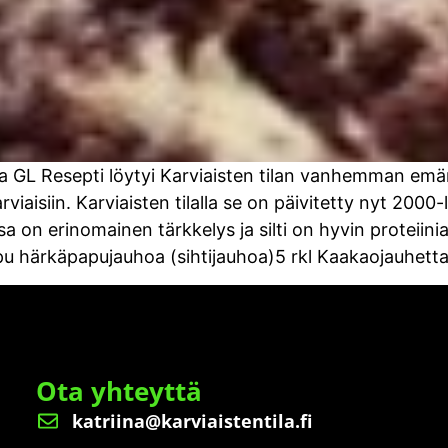
GL Resepti löytyi Karviaisten tilan vanhemman emän
isiin. Karviaisten tilalla se on päivitetty nyt 2000-lu
on erinomainen tärkkelys ja silti on hyvin proteiinia
 härkäpapujauhoa (sihtijauhoa)5 rkl Kaakaojauhetta2
Ota yhteyttä
katriina@karviaistentila.fi