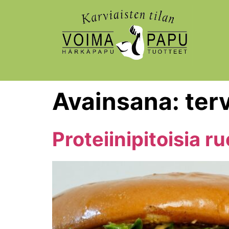
Avainsana:
ter
Proteiinipitoisia r