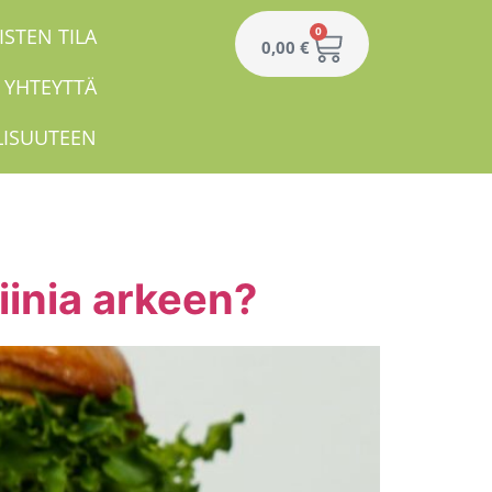
ISTEN TILA
0
0,00
€
 YHTEYTTÄ
LISUUTEEN
eiinia arkeen?