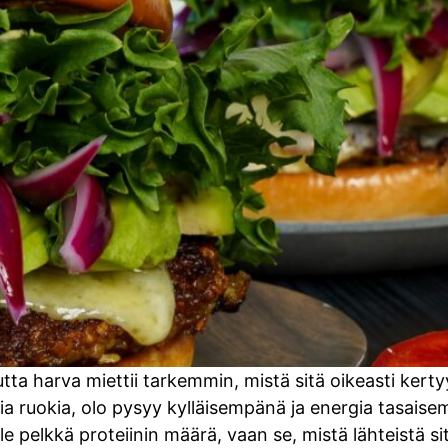
utta harva miettii tarkemmin, mistä sitä oikeasti kerty
isia ruokia, olo pysyy kylläisempänä ja energia tasais
le pelkkä proteiinin määrä, vaan se, mistä lähteistä si