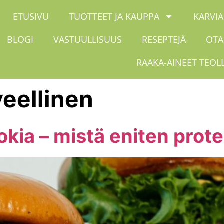
ETUSIVU
TUOTTEET JA KAUPPA
KARVIA
BLOGI
VASTUULLISUUS
RESEPTEJÄ
OTA
RAAKA-AINEET TEOL
veellinen
uokia – mistä eniten prot