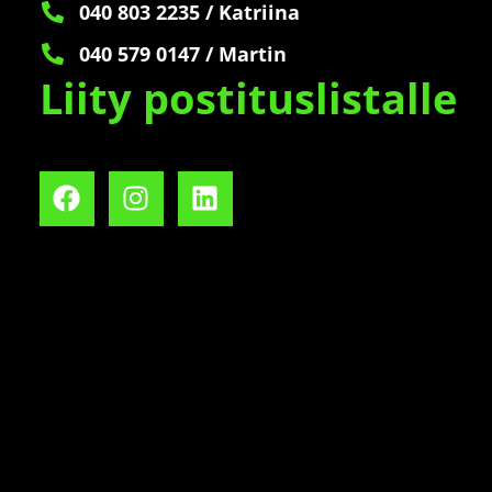
040 803 2235 / Katriina
040 579 0147 / Martin
Liity postituslistalle