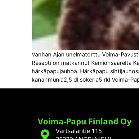
Vanhan Ajan unelmatorttu Voima-Pavusta 
Resepti on matkannut Kemiönsaarelta Karvia
härkäpapujauhoa. Härkäpapu sihtijauhossa 
kananmunia2,5 dl sokeria5 rkl Voima-Papu
Voima-Papu Finland Oy
Vartsalantie 115