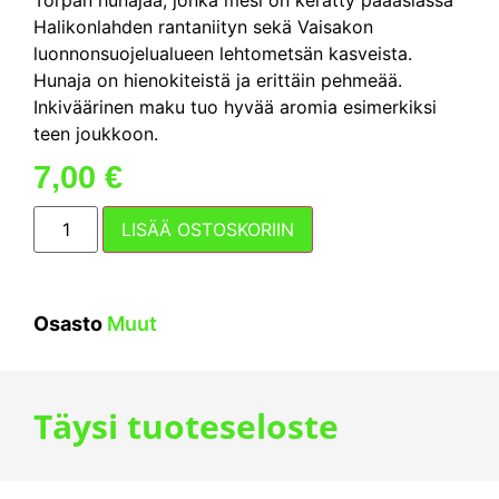
Torpan hunajaa, jonka mesi on kerätty pääasiassa
Halikonlahden rantaniityn sekä Vaisakon
luonnonsuojelualueen lehtometsän kasveista.
Hunaja on hienokiteistä ja erittäin pehmeää.
Inkiväärinen maku tuo hyvää aromia esimerkiksi
teen joukkoon.
7,00
€
LISÄÄ OSTOSKORIIN
Osasto
Muut
Täysi tuoteseloste