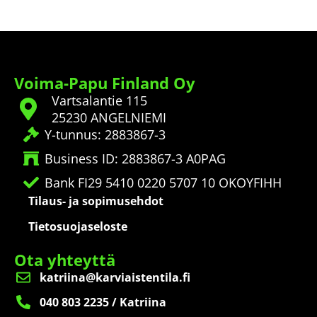
Voima-Papu Finland Oy
Vartsalantie 115
25230 ANGELNIEMI
Y-tunnus: 2883867-3
Business ID: 2883867-3 A0PAG
Bank FI29 5410 0220 5707 10 OKOYFIHH
Tilaus- ja sopimusehdot
Tietosuojaseloste
Ota yhteyttä
katriina@karviaistentila.fi
040 803 2235 / Katriina