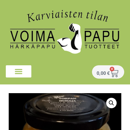
0
0,00
€