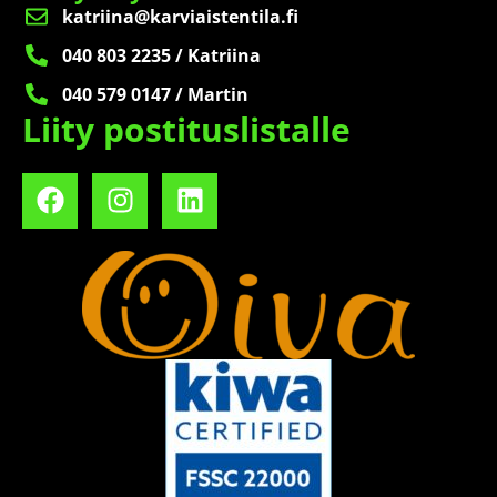
katriina@karviaistentila.fi
040 803 2235 / Katriina
040 579 0147 / Martin
Liity postituslistalle