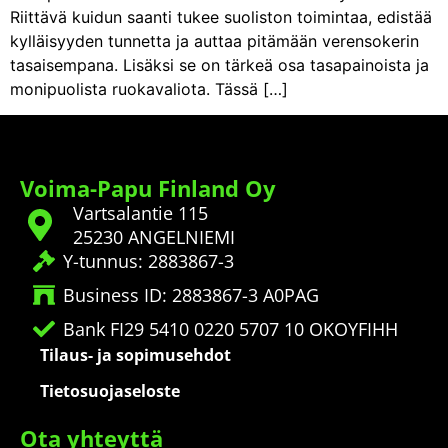
Riittävä kuidun saanti tukee suoliston toimintaa, edistää
kylläisyyden tunnetta ja auttaa pitämään verensokerin
tasaisempana. Lisäksi se on tärkeä osa tasapainoista ja
monipuolista ruokavaliota. Tässä […]
Voima-Papu Finland Oy
Vartsalantie 115
25230 ANGELNIEMI
Y-tunnus: 2883867-3
Business ID: 2883867-3 A0PAG
Bank FI29 5410 0220 5707 10 OKOYFIHH
Tilaus- ja sopimusehdot
Tietosuojaseloste
Ota yhteyttä