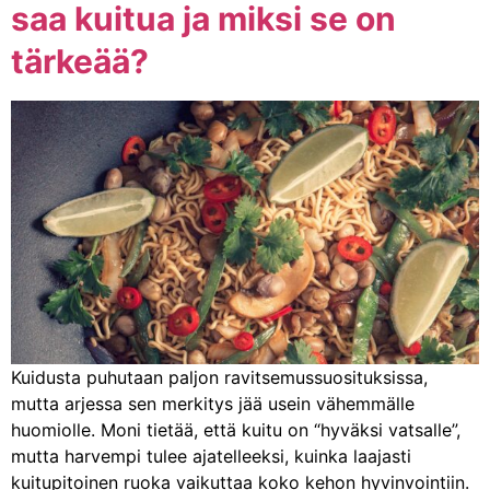
saa kuitua ja miksi se on
tärkeää?
Kuidusta puhutaan paljon ravitsemussuosituksissa,
mutta arjessa sen merkitys jää usein vähemmälle
huomiolle. Moni tietää, että kuitu on “hyväksi vatsalle”,
mutta harvempi tulee ajatelleeksi, kuinka laajasti
kuitupitoinen ruoka vaikuttaa koko kehon hyvinvointiin.