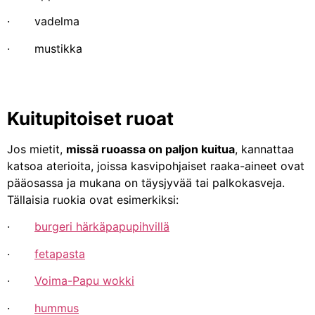
· vadelma
· mustikka
Kuitupitoiset ruoat
Jos mietit,
missä ruoassa on paljon kuitua
, kannattaa
katsoa aterioita, joissa kasvipohjaiset raaka-aineet ovat
pääosassa ja mukana on täysjyvää tai palkokasveja.
Tällaisia ruokia ovat esimerkiksi:
·
burgeri härkäpapupihvillä
·
fetapasta
·
Voima-Papu wokki
·
hummus