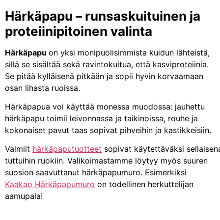
Härkäpapu – runsaskuituinen ja
proteiinipitoinen valinta
Härkäpapu
on yksi monipuolisimmista kuidun lähteistä,
sillä se sisältää sekä ravintokuitua, että kasviproteiinia.
Se pitää kylläisenä pitkään ja sopii hyvin korvaamaan
osan lihasta ruoissa.
Härkäpapua voi käyttää monessa muodossa: jauhettu
härkäpapu toimii leivonnassa ja taikinoissa, rouhe ja
kokonaiset pavut taas sopivat pihveihin ja kastikkeisiin.
Valmiit
härkäpaputuotteet
sopivat käytettäväksi sellaise
tuttuihin ruokiin. Valikoimastamme löytyy myös suuren
suosion saavuttanut härkäpapumuro. Esimerkiksi
Kaakao Härkäpapumuro
on todellinen herkuttelijan
aamupala!