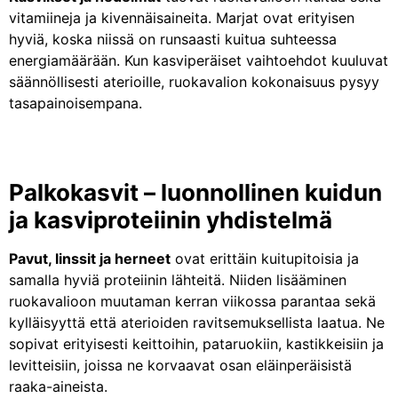
vitamiineja ja kivennäisaineita. Marjat ovat erityisen
hyviä, koska niissä on runsaasti kuitua suhteessa
energiamäärään. Kun kasviperäiset vaihtoehdot kuuluvat
säännöllisesti aterioille, ruokavalion kokonaisuus pysyy
tasapainoisempana.
Palkokasvit – luonnollinen kuidun
ja kasviproteiinin yhdistelmä
Pavut, linssit ja herneet
ovat erittäin kuitupitoisia ja
samalla hyviä proteiinin lähteitä. Niiden lisääminen
ruokavalioon muutaman kerran viikossa parantaa sekä
kylläisyyttä että aterioiden ravitsemuksellista laatua. Ne
sopivat erityisesti keittoihin, pataruokiin, kastikkeisiin ja
levitteisiin, joissa ne korvaavat osan eläinperäisistä
raaka-aineista.