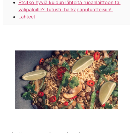
Etsitkö hyviä kuidun lähteitä ruoanlaittoon tai
välipaloille? Tutustu härkäpaputuotteisiin!
Lähteet