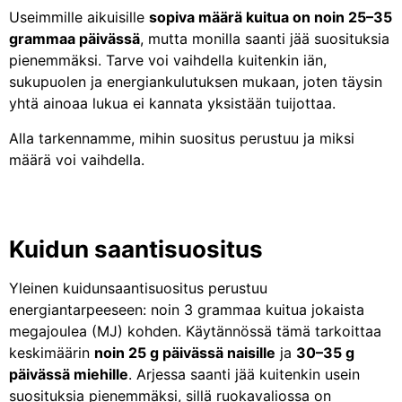
Useimmille aikuisille
sopiva määrä kuitua on noin 25–35
grammaa päivässä
, mutta monilla saanti jää suosituksia
pienemmäksi. Tarve voi vaihdella kuitenkin iän,
sukupuolen ja energiankulutuksen mukaan, joten täysin
yhtä ainoaa lukua ei kannata yksistään tuijottaa.
Alla tarkennamme, mihin suositus perustuu ja miksi
määrä voi vaihdella.
Kuidun saantisuositus
Yleinen kuidunsaantisuositus perustuu
energiantarpeeseen: noin 3 grammaa kuitua jokaista
megajoulea (MJ) kohden. Käytännössä tämä tarkoittaa
keskimäärin
noin 25 g päivässä naisille
ja
30–35 g
päivässä miehille
. Arjessa saanti jää kuitenkin usein
suosituksia pienemmäksi, sillä ruokavaliossa on