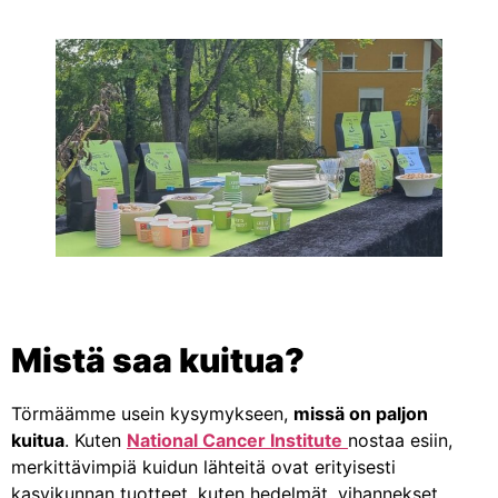
Mistä saa kuitua?
Törmäämme usein kysymykseen,
missä on paljon
kuitua
. Kuten
National Cancer Institute
nostaa esiin,
merkittävimpiä kuidun lähteitä ovat erityisesti
kasvikunnan tuotteet, kuten hedelmät, vihannekset,