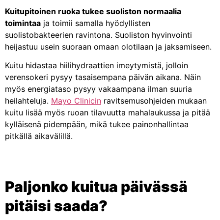
Kuitupitoinen ruoka tukee suoliston normaalia
toimintaa
ja toimii samalla hyödyllisten
suolistobakteerien ravintona. Suoliston hyvinvointi
heijastuu usein suoraan omaan olotilaan ja jaksamiseen.
Kuitu hidastaa hiilihydraattien imeytymistä, jolloin
verensokeri pysyy tasaisempana päivän aikana. Näin
myös energiataso pysyy vakaampana ilman suuria
heilahteluja.
Mayo Clinicin
ravitsemusohjeiden mukaan
kuitu lisää myös ruoan tilavuutta mahalaukussa ja pitää
kylläisenä pidempään, mikä tukee painonhallintaa
pitkällä aikavälillä.
Paljonko kuitua päivässä
pitäisi saada?