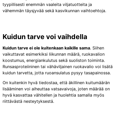
tyypillisesti enemmän vaaleita viljatuotteita ja
vähemmän täysjyvää sekä kasvikunnan vaihtoehtoja.
Kuidun tarve voi vaihdella
Kuidun tarve ei ole kuitenkaan kaikille sama
. Siihen
vaikuttavat esimerkiksi liikunnan määrä, ruokavalion
koostumus, energiankulutus sekä suoliston toiminta.
Runsasproteiininen tai vähäviljainen ruokavalio voi lisätä
kuidun tarvetta, jotta ruoansulatus pysyy tasapainossa.
On kuitenkin hyvä tiedostaa, että äkillinen kuitumäärän
lisääminen voi aiheuttaa vatsavaivoja, joten määrää on
hyvä kasvattaa vähitellen ja huolehtia samalla myös
riittävästä nesteytyksestä.