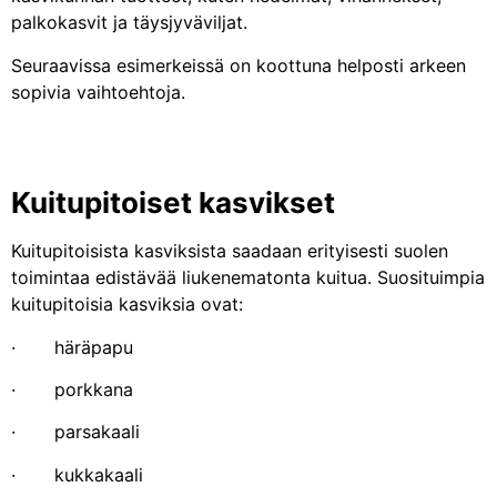
palkokasvit ja täysjyväviljat.
Seuraavissa esimerkeissä on koottuna helposti arkeen
sopivia vaihtoehtoja.
Kuitupitoiset kasvikset
Kuitupitoisista kasviksista saadaan erityisesti suolen
toimintaa edistävää liukenematonta kuitua. Suosituimpia
kuitupitoisia kasviksia ovat:
· häräpapu
· porkkana
· parsakaali
· kukkakaali