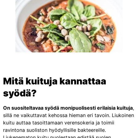
Mitä kuituja kannattaa
syödä?
On suositeltavaa syödä monipuolisesti erilaisia kuituja
,
sillä ne vaikuttavat kehossa hieman eri tavoin. Liukoinen
kuitu auttaa tasoittamaan verensokeria ja toimii
ravintona suoliston hyödyllisille bakteereille.
Liukenematon kuitu puolestaan edistää suolen