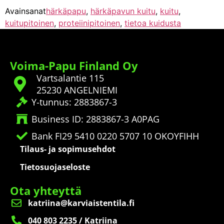
Avainsanat
härkäpapu
,
härkäpavun kuitu
,
kuitu
,
kuitupitoinen
,
proteiinipitoinen
,
tietoa kuidusta
Voima-Papu Finland Oy
Vartsalantie 115
25230 ANGELNIEMI
Y-tunnus: 2883867-3
Business ID: 2883867-3 A0PAG
Bank FI29 5410 0220 5707 10 OKOYFIHH
Tilaus- ja sopimusehdot
Tietosuojaseloste
Ota yhteyttä
katriina@karviaistentila.fi
040 803 2235 / Katriina