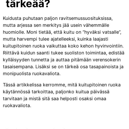
tärkeää?
Kuidusta puhutaan paljon ravitsemussuosituksissa,
mutta arjessa sen merkitys jää usein vähemmälle
huomiolle. Moni tietää, että kuitu on “hyväksi vatsalle”,
mutta harvempi tulee ajatelleeksi, kuinka laajasti
kuitupitoinen ruoka vaikuttaa koko kehon hyvinvointiin.
Riittävä kuidun saanti tukee suoliston toimintaa, edistää
kylläisyyden tunnetta ja auttaa pitämään verensokerin
tasaisempana. Lisäksi se on tärkeä osa tasapainoista ja
monipuolista ruokavaliota.
Tässä artikkelissa kerromme, mitä kuitupitoinen ruoka
käytännössä tarkoittaa, paljonko kuitua päivässä
tarvitaan ja mistä sitä saa helposti osaksi omaa
ruokavaliota.