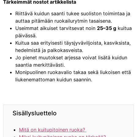
Tärkeimmät nostot artikkelista
Riittävä kuidun saanti tukee suoliston toimintaa ja
auttaa pitämään ruokailurytmin tasaisena.
Useimmat aikuiset tarvitsevat noin
25–35 g
kuitua
päivässä.
Kuitua saa erityisesti täysjyväviljoista, kasviksista,
hedelmistä ja palkokasveista.
Jo pienet muutokset arjessa voivat lisätä kuidun
saantia merkittävästi.
Monipuolinen ruokavalio takaa sekä liukoisen että
liukenemattoman kuidun saannin.
Sisällysluettelo
Mitä on kuitupitoinen ruoka?