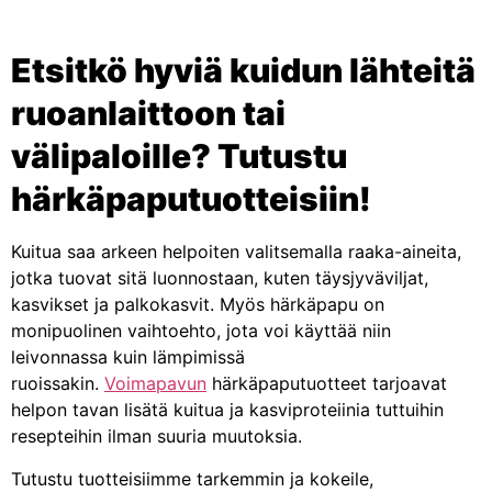
Etsitkö hyviä kuidun lähteitä
ruoanlaittoon tai
välipaloille? Tutustu
härkäpaputuotteisiin!
Kuitua saa arkeen helpoiten valitsemalla raaka-aineita,
jotka tuovat sitä luonnostaan, kuten täysjyväviljat,
kasvikset ja palkokasvit. Myös härkäpapu on
monipuolinen vaihtoehto, jota voi käyttää niin
leivonnassa kuin lämpimissä
ruoissakin.
Voimapavun
härkäpaputuotteet tarjoavat
helpon tavan lisätä kuitua ja kasviproteiinia tuttuihin
resepteihin ilman suuria muutoksia.
Tutustu tuotteisiimme tarkemmin ja kokeile,