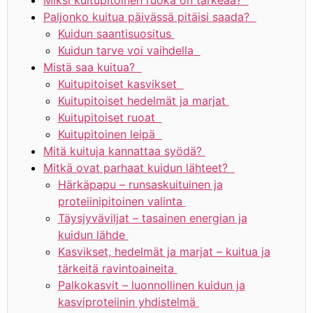
Miksi kuitupitoinen ruoka on tärkeää?
Paljonko kuitua päivässä pitäisi saada?
Kuidun saantisuositus
Kuidun tarve voi vaihdella
Mistä saa kuitua?
Kuitupitoiset kasvikset
Kuitupitoiset hedelmät ja marjat
Kuitupitoiset ruoat
Kuitupitoinen leipä
Mitä kuituja kannattaa syödä?
Mitkä ovat parhaat kuidun lähteet?
Härkäpapu – runsaskuituinen ja
proteiinipitoinen valinta
Täysjyväviljat – tasainen energian ja
kuidun lähde
Kasvikset, hedelmät ja marjat – kuitua ja
tärkeitä ravintoaineita
Palkokasvit – luonnollinen kuidun ja
kasviproteiinin yhdistelmä