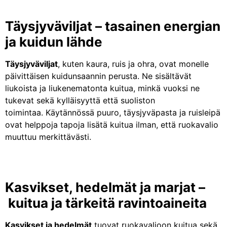
Täysjyväviljat – tasainen energian
ja kuidun lähde
Täysjyväviljat
, kuten kaura, ruis ja ohra, ovat monelle
päivittäisen kuidunsaannin perusta. Ne sisältävät
liukoista ja liukenematonta kuitua, minkä vuoksi ne
tukevat sekä kylläisyyttä että suoliston
toimintaa. Käytännössä puuro, täysjyväpasta ja ruisleipä
ovat helppoja tapoja lisätä kuitua ilman, että ruokavalio
muuttuu merkittävästi.
Kasvikset, hedelmät ja marjat –
kuitua ja tärkeitä ravintoaineita
Kasvikset ja hedelmät
tuovat ruokavalioon kuitua sekä