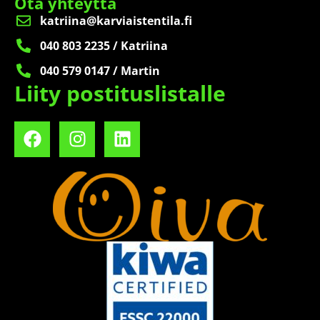
Ota yhteyttä
katriina@karviaistentila.fi
040 803 2235 / Katriina
040 579 0147 / Martin
Liity postituslistalle