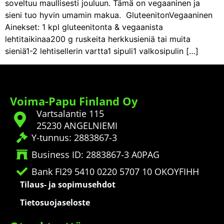
soveltuu maullisesti jouluun. Tämä on vegaaninen ja
sieni tuo hyvin umamin makua. GluteenitonVegaaninen
Ainekset: 1 kpl gluteenitonta & vegaanista
lehtitaikinaa200 g ruskeita herkkusieniä tai muita
sieniä1-2 lehtisellerin vartta1 sipuli1 valkosipulin […]
Voima-Papu Finland Oy
Vartsalantie 115
25230 ANGELNIEMI
Y-tunnus: 2883867-3
Business ID: 2883867-3 A0PAG
Bank FI29 5410 0220 5707 10 OKOYFIHH
Tilaus- ja sopimusehdot
Tietosuojaseloste