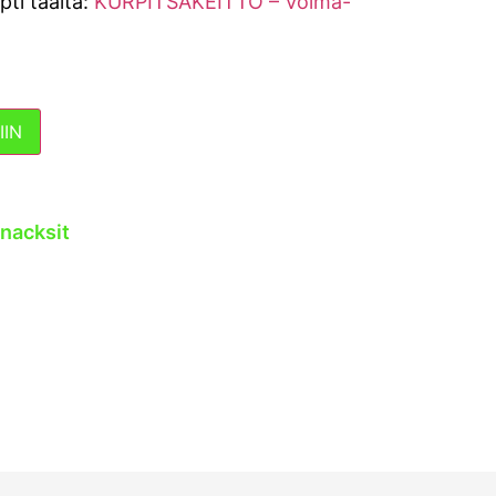
pti täältä:
KURPITSAKEITTO – Voima-
IIN
nacksit