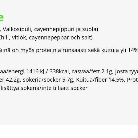
e
 Valkosipuli, cayennepippuri ja suola)
ili, vitlök, cayennepeppar och salt)
Siinä on myös proteiinia runsaasti sekä kuituja yli 
aa/energi 1416 kJ / 338kcal, rasvaa/fett 2,1g, josta t
ter 42,2g, sokeria/socker 5,7g, Kuitua/fiber 14,5%, Prot
isättyä sokeria/inte tillsatt socker