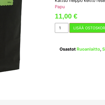
Kattso helppo keitto rese
Papu
11,00
€
LISÄÄ OSTOSKOR
Osastot
Ruoanlaitto
,
S