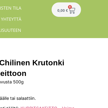
ISTEN TILA
0
0,00
€
 YHTEYTTÄ
LISUUTEEN
hilinen Krutonki
keittoon
avusta 500g
älle tai salaattiin.