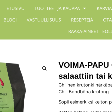
ETUSIVU
TUOTTEET JA KAUPPA
KARVIA
BLOGI
VASTUULLISUUS
RESEPTEJÄ
OTA
RAAKA-AINEET TEOL
VOIMA-PAPU C
salaattiin tai 
Chilinen krutonki härkäp
Chili Bondböna krutong
Sopii esimerkiksi keiton pä