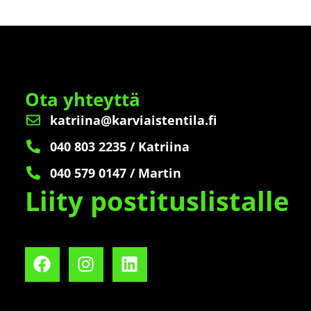
Ota yhteyttä
katriina@karviaistentila.fi
040 803 2235 / Katriina
040 579 0147 / Martin
Liity postituslistalle