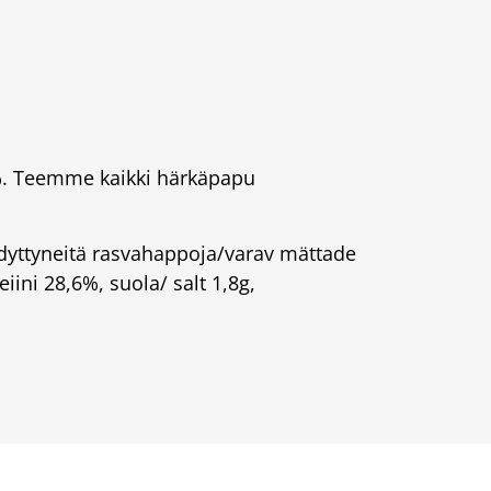
14%. Teemme kaikki härkäpapu
yydyttyneitä rasvahappoja/varav mättade
eiini 28,6%, suola/ salt 1,8g,