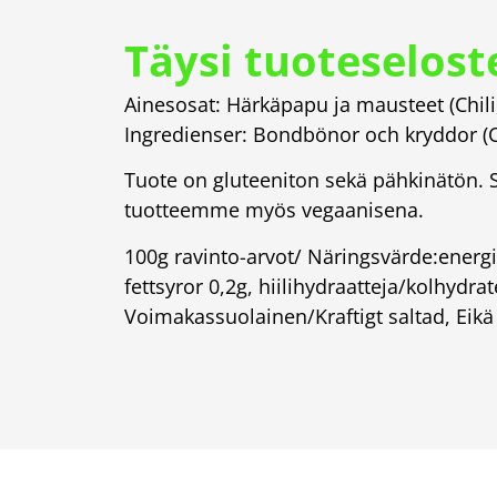
Täysi tuoteselost
Ainesosat: Härkäpapu ja mausteet (Chili,
Ingredienser: Bondbönor och kryddor (Ch
Tuote on gluteeniton sekä pähkinätön. 
tuotteemme myös vegaanisena.
100g ravinto-arvot/ Näringsvärde:energi
fettsyror 0,2g, hiilihydraatteja/kolhydra
Voimakassuolainen/Kraftigt saltad, Eikä l